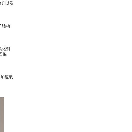
攀升以及
子结构
氧化剂
乙烯
会加速氧