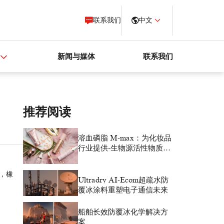
联系我们
中文
新闻与媒体
联系我们
推荐阅读
溶血磷脂 M-max：为化妆品
行业提供-生物源活性物质解
决方案
，橡
Ultradry AI-Ecom超疏水防
覆冰涂料重塑电子通信未来
船舶长效防覆冰化学解决方
案