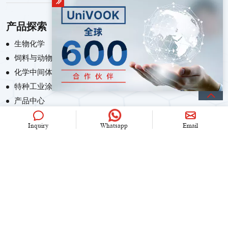
产品探索
生物化学
饲料与动物营养化学
化学中间体
特种工业涂料
产品中心
Inquiry
Whatsapp
Email
联系我们
+86 (0)21 6536 5235
info@univook.com
中国.上海市文松路333号
保持联系