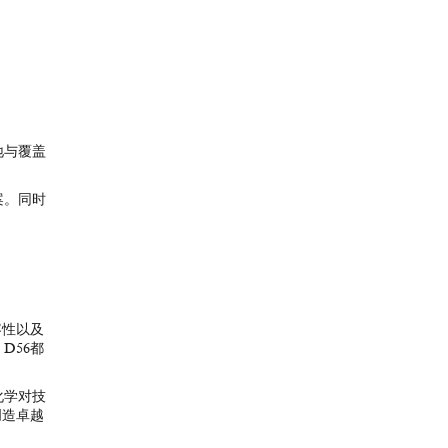
地与覆盖
案。同时
容性以及
D56都
化学对技
创造卓越