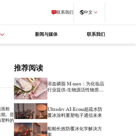
联系我们
中文
新闻与媒体
联系我们
推荐阅读
溶血磷脂 M-max：为化妆品
行业提供-生物源活性物质解
决方案
表面粗
Ultradry AI-Ecom超疏水防
性能。是
覆冰涂料重塑电子通信未来
与塑料的
船舶长效防覆冰化学解决方
案