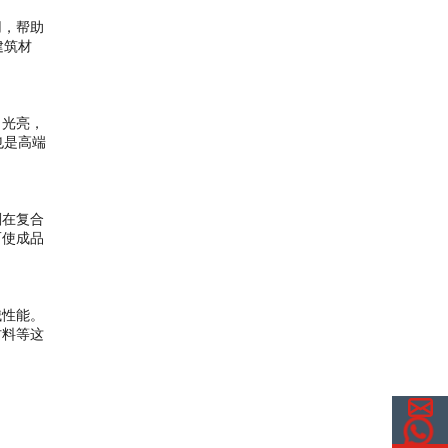
用，帮助
建筑材
，光亮，
也是高端
剂在复合
而使成品
械性能。
材料等这