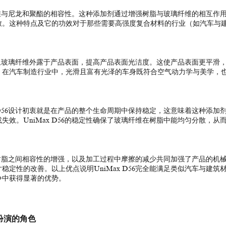
璃纤维与尼龙和聚酯的相容性。这种添加剂通过增强树脂与玻璃纤维的相互作
致。这种特点及它的功效对于那些需要高强度复合材料的行业（如汽车与
还防止玻璃纤维外露于产品表面，提高产品表面光洁度。这使产品表面更平滑
，在汽车制造行业中，光滑且富有光泽的车身既符合空气动力学与美学，
 D56设计初衷就是在产品的整个生命周期中保持稳定，这意味着这种添加
效。UniMax D56的稳定性确保了玻璃纤维在树脂中能均匀分散，从
维与树脂之间相容性的增强，以及加工过程中摩擦的减少共同加强了产品的机
定性的改善。以上优点说明UniMax D56完全能满足类似汽车与建筑
争中获得显著的优势。
所扮演的角色