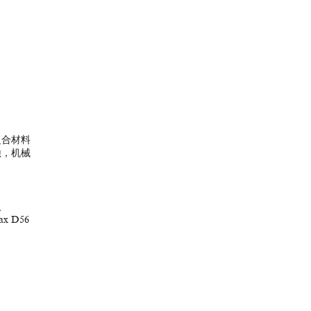
复合材料
蚀，机械
入
 D56