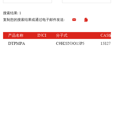
搜索结果: 1
复制您的搜索结果或通过电子邮件发送:
产品名称
INCI
分子式
CAS编
DTPMPA
C9H28N3O15P5
15827-6