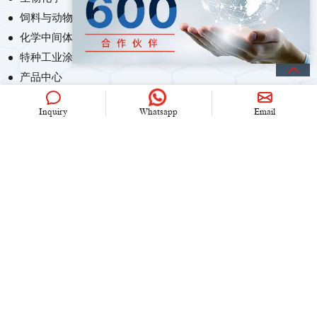
饲料与动物营养化学
化学中间体
特种工业涂料
产品中心
Inquiry
Whatsapp
Email
联系我们
+86 (0)21 6536 5235
info@univook.com
中国.上海市文松路333号
保持联系
Copyright © 2024 UniVOOK Chemical (Shanghai) Co., Ltd. All