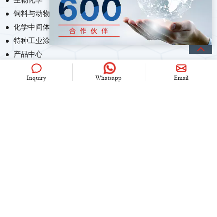
生物化学
饲料与动物营养化学
化学中间体
特种工业涂料
产品中心
Inquiry
Whatsapp
Email
联系我们
+86 (0)21 6536 5235
info@univook.com
中国.上海市文松路333号
保持联系
Copyright © 2024 UniVOOK Chemical (Shanghai) Co., Ltd. All