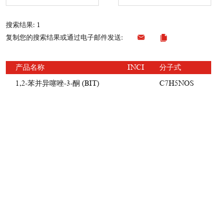
搜索结果: 1
复制您的搜索结果或通过电子邮件发送:
产品名称
INCI
分子式
1,2-苯并异噻唑-3-酮 (BIT)
C7H5NOS
2