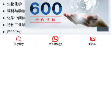
生物化学
饲料与动物营养化学
化学中间体
特种工业涂料
产品中心
Inquiry
Whatsapp
Email
联系我们
+86 (0)21 6536 5235
info@univook.com
中国.上海市文松路333号
保持联系