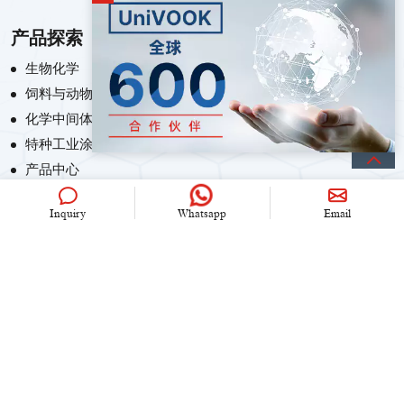
产品探索
生物化学
饲料与动物营养化学
化学中间体
特种工业涂料
产品中心
Inquiry
Whatsapp
Email
联系我们
+86 (0)21 6536 5235
info@univook.com
中国.上海市文松路333号
保持联系