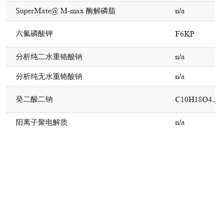
SuperMate@ M-max 酶解磷脂
n/a
六氟磷酸钾
F6KP
分析纯二水重铬酸钠
n/a
分析纯无水重铬酸钠
n/a
癸二酸二钠
C10H18O4.2
阳离子聚电解质
n/a