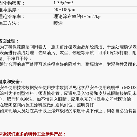
1.39g/cm³
固化物密度：
50~100μm
推荐膜厚：
2
理论涂布率：
理论涂布率约4~5m
/kg
施工方法：
喷涂
表面处理：
-为了确保漆膜层间附着力，施工前涂覆表面必须经清洁、干燥处理确保
-表面进行清洁处理，去除油污、灰尘、锈迹等杂质，可采用砂纸打磨、
整、干净且干燥；
-通过合理的表面处理可以获得良好的附着力、耐腐蚀性、耐湿热性及耐
健康和安全：
-安全使用技术数据安全使用技术数据详见化学品安全使用说明书（MSD
-涂料为溶剂型涂料，须谨慎处置，应避免吸入漆雾和皮肤或眼睛接触到
剂、肥皂和水冲洗。如不慎进入眼睛，应用水充分冲洗并立即就医诊治；
-在密闭空间内施工涂料应做到通风到位，照明良好；
-如果现场人员处在高于以上爆炸极限的浓度环境下作业，则各自必须装备
探索我们更多的特种工业涂料产品：