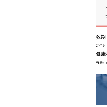
效期
24个
健康
有关产