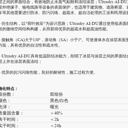
层之间的界面结合，有效地防止水蒸气粘附和冻结涂层；Ultradry AI
室外绝缘子、输电线路等设备的表面保护，也适用于建筑物、道路桥梁、
车等其他需要进行防冰、防污闪络、超疏水、超自洁处理的工业和民用设
– 仿生结构，以“荷叶效应”为设计思路；Ultradry AI-DU通过使
新的微纳空间结构构建，从而获得优异的超疏水和超疏油性能。
– 接触角（CA)大于150°，滚动角（SA）小于5°。可使液体水在涂层
污垢，具有优异的自洁性和疏水性。
– Ultradry AI-DU具有低温防结冰能力，削弱了冰层与涂层之间的
层上并在涂层表面冻结；
– 优异的抗污闪络性能，良好的耐候性，施工过程方便。
物化特点：
组份数：
双组份
颜色：
黑色/白色
光泽：
哑光
质量固含量：
＞40%
表干时间：
＜2h
实干时间：
＜24h