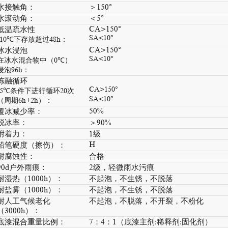
水接触角：
＞150°
水滚动角：
＜5°
CA>150°
低温疏水性
SA<10°
-10℃下存放超过48h：
CA>150°
冰水浸泡
SA<10°
在冰水混合物中（0℃）
浸泡96h：
冻融循环
CA>150°
-5℃条件下进行循环20次
SA<10°
（周期6h+2h）：
50%
覆冰减少率：
脱冰率：
＞90%
附着力：
1级
H
铅笔硬度（擦伤）：
耐腐蚀性：
合格
90d户外雨痕：
2级，轻微雨水污痕
耐湿热（1000h）：
不起泡，不生锈，不脱落
耐盐雾（1000h）：
不起泡，不生锈，不脱落
耐人工气候老化
不起泡，不脱落，不开裂，不粉化
（3000h）：
底漆混合重量比例：
7：4：1（底漆主剂:稀释剂:固化剂）