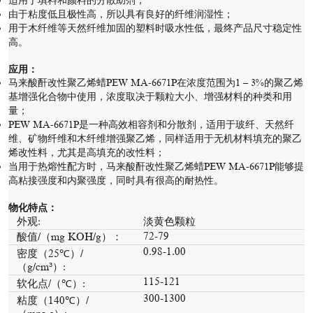
适用于填料和颜料的分散助剂；
由于粘度低且极性高，所以具有良好的纤维润湿性；
用于木纤维等天然纤维加固的塑料时吸水性低，最终产品尺寸稳定性
高。
应用：
马来酸酐改性聚乙烯蜡PEW MA-6671P在浓度范围为1 – 3%的聚乙烯
基增强化合物中使用，浓度取决于颗粒大小、增强材料的种类和用
量；
PEW MA-6671P是一种高效相容剂和分散剂，适用于玻纤、天然纤
维、矿物纤维和木纤维增强聚乙烯，同样适用于无机材料填充的聚乙
烯改性料，尤其是高填充的改性料；
当用于热熔性配方时，马来酸酐改性聚乙烯蜡PEW MA-6671P能够提
高粘接强度和内聚强度，同时具有很高的耐热性。
物化特点：
外观:
淡黄色颗粒
72-79
酸值/（mg KOH/g）：
0.98-1.00
密度（25℃）/
（g/cm³）:
115-121
软化点/（℃）:
300-1300
粘度（140℃）/