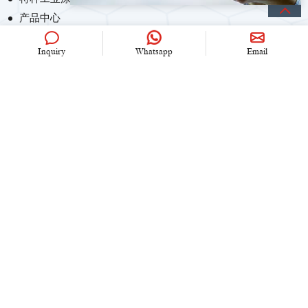
产品中心
Inquiry
Whatsapp
Email
联系我们
+86 (0)21 6536 5235
info@univook.com
中国.上海市文松路333号
保持联系
Copyright © 2024 UniVOOK Chemical (Shanghai) Co., Ltd. All
rights reserved