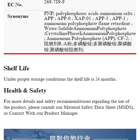
269-789-9
EC No.
PNP; polyphosphoric acids ammonium salts ;
Synonyms
APP ; APP-0 ; XAP-01 ; APP-3 ; APP-1 ;
ammonium polyphosphate flame retardant ;
Water-SolubleAmmoniumPolyphosphate
;CrystallinePhaseIiAmmoniumPolyphosphate
; Ammonium Polyphosphate (APP); CF-2; :
阻燃剂R-A粉;多磷酸铵;多聚磷酸铵;聚磷酸
铵;聚磷酸铵阻燃剂;
Shelf Life
Under proper storage conditions the shelf life is 24 months.
Health & Safety
For more details and safety recommendations regarding the use of
the product, please consult our Material Safety Data Sheet (MSDS),
or Contact With our Product Manager.